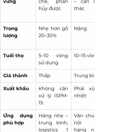
vững
chế, phân 
– cần khai 
hủy được
thác
Trọng 
Nhẹ hơn gỗ 
Nặng
lượng
20–30%
Tuổi thọ
5–10 vòng 
10–15 vòng
sử dụng
Giá thành
Thấp
Trung bình
Xuất khẩu
Không cần 
Phải xử lý 
xử lý ISPM-
nhiệt
15
Ứng dụng 
Hàng nhẹ – 
Vận chuyển 
phù hợp
trung bình, 
nội địa, 
logistics 1 
hàng nặng 