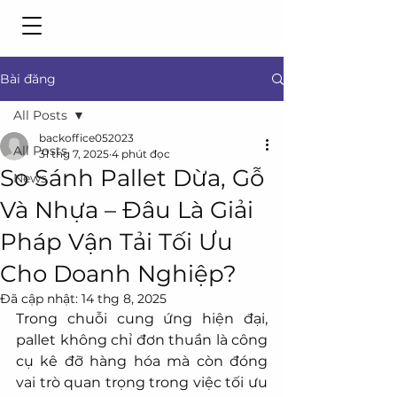
Bài đăng
All Posts
backoffice052023
All Posts
31 thg 7, 2025
4 phút đọc
So Sánh Pallet Dừa, Gỗ
News
Và Nhựa – Đâu Là Giải
Pháp Vận Tải Tối Ưu
Cho Doanh Nghiệp?
Đã cập nhật:
14 thg 8, 2025
Trong chuỗi cung ứng hiện đại, 
pallet không chỉ đơn thuần là công 
cụ kê đỡ hàng hóa mà còn đóng 
vai trò quan trọng trong việc tối ưu 