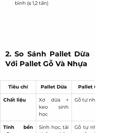
bình (≤ 1,2 tấn)
2. So Sánh Pallet Dừa 
Với Pallet Gỗ Và Nhựa
Tiêu chí
Pallet Dừa
Pallet Gỗ
Chất liệu
Xơ dừa + 
Gỗ tự nhiên
keo sinh 
học
Tính bền 
Sinh học, tái 
Gỗ tự nhiên 