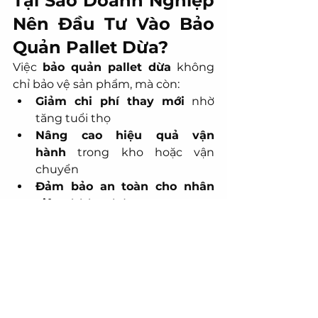
Tại Sao Doanh Nghiệp 
Nên Đầu Tư Vào Bảo 
Quản Pallet Dừa?
Việc 
bảo quản pallet dừa
 không 
chỉ bảo vệ sản phẩm, mà còn:
Giảm chi phí thay mới
 nhờ 
tăng tuổi thọ
Nâng cao hiệu quả vận 
hành
 trong kho hoặc vận 
chuyển
Đảm bảo an toàn cho nhân 
viên
 và hàng hóa
Thể hiện tinh thần trách 
nhiệm với môi trường
 – yếu tố 
ngày càng quan trọng trong 
hoạt động thương mại quốc tế
Pallet dừa là một lựa chọn thông 