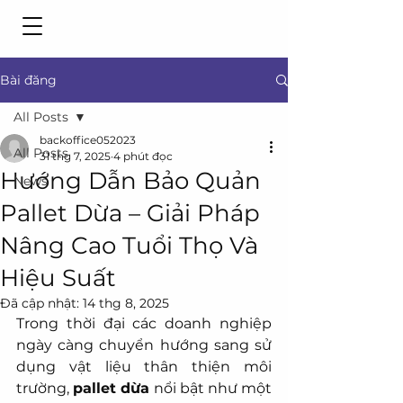
Bài đăng
All Posts
backoffice052023
All Posts
31 thg 7, 2025
4 phút đọc
Hướng Dẫn Bảo Quản
News
Pallet Dừa – Giải Pháp
Nâng Cao Tuổi Thọ Và
Hiệu Suất
Đã cập nhật:
14 thg 8, 2025
Trong thời đại các doanh nghiệp 
ngày càng chuyển hướng sang sử 
dụng vật liệu thân thiện môi 
trường, 
pallet dừa
 nổi bật như một 