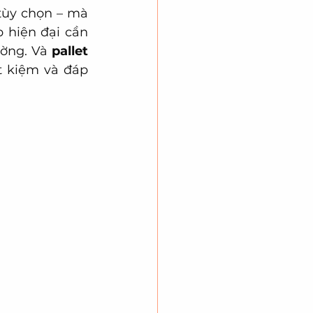
tùy chọn – mà 
 hiện đại cần 
ờng. Và 
pallet 
t kiệm và đáp 