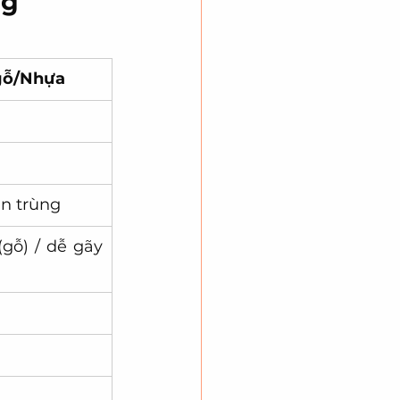
ng
 gỗ/Nhựa
un trùng
gỗ) / dễ gãy 