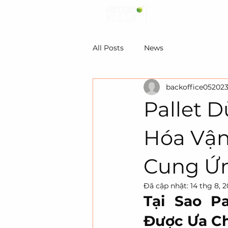
All Posts
News
backoffice05202
Pallet D
Hóa Vận
Cung Ứ
Đã cập nhật:
14 thg 8, 
Tại Sao Pa
Được Ưa C