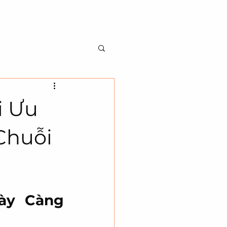
Về Chúng Tôi
Liên Hệ
Đặt trực tuyến
i Ưu
Chuỗi
ày Càng 