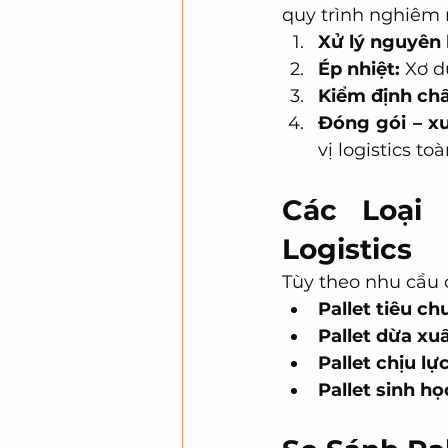
quy trình nghiêm 
Xử lý nguyên l
Ép nhiệt:
 Xơ d
Kiểm định chấ
Đóng gói – x
vị logistics to
Các Loại
Logistics
Tùy theo nhu cầu c
Pallet tiêu ch
Pallet dừa xu
Pallet chịu lự
Pallet sinh họ