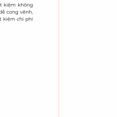
ết kiệm không 
ễ cong vênh, 
 kiệm chi phí 