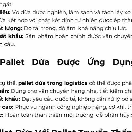
ngặt:
iệu:
 Vỏ dừa được nghiền, làm sạch và tách lấy xơ.
ừa kết hợp với chất kết dính tự nhiên được ép thàn
t lượng:
 Đo tải trọng, độ ẩm, khả năng chịu lực.
uất khẩu:
 Sản phẩm hoàn chỉnh được vận chuyển
àn cầu.
 Pallet Dừa Được Ứng Dụng
ụ thể, 
pallet dừa trong logistics
 có thể được phâ
uẩn:
 Dùng cho vận chuyển hàng nhẹ, tiết kiệm chi
ất khẩu:
 Đạt yêu cầu quốc tế, không cần xử lý bổ 
c cao:
 Phục vụ ngành công nghiệp nặng, cơ khí, thi
c:
 Hoàn toàn thân thiện môi trường, dễ phân hủy 