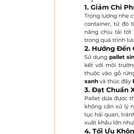
1. Giảm Chi Ph
Trọng lượng nhẹ c
container, từ đó 
năng chịu tải tốt
trong quá trình lư
2. Hướng Đến
Sử dụng 
pallet si
kết với môi trườ
thuộc vào gỗ rừn
xanh
 và thúc đẩy 
3. Đạt Chuẩn 
Pallet dừa được th
không cần xử lý n
tục hải quan, trán
xuất khẩu lớn như
4. Tối Ưu Khô