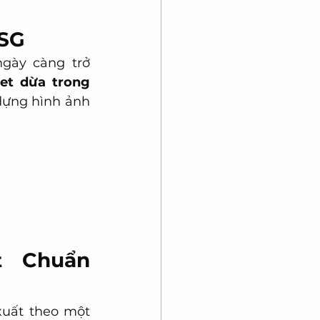
ESG
ngày càng trở 
let dừa trong 
dựng hình ảnh 
 Chuẩn 
xuất theo một 