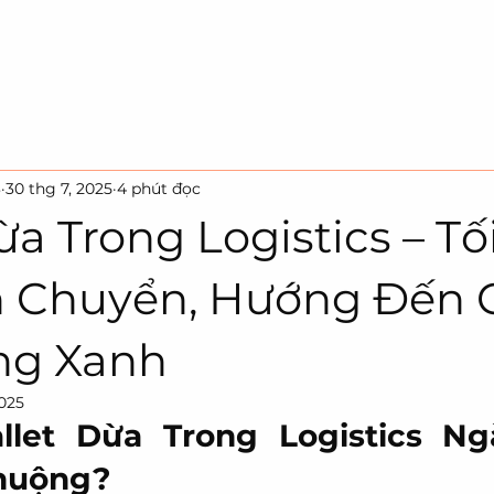
Trang Chủ
Giải Pháp
Sự Bền Vững
3
30 thg 7, 2025
4 phút đọc
ừa Trong Logistics – Tố
 Chuyển, Hướng Đến 
ng Xanh
2025
llet Dừa Trong Logistics Ng
huộng?