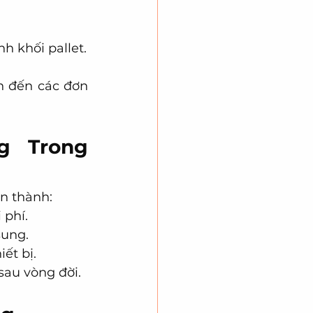
h khối pallet.
 đến các đơn 
 Trong 
n thành:
 phí.
sung.
ết bị.
sau vòng đời.