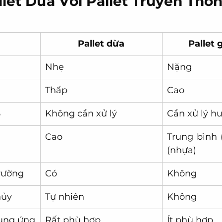
llet Dừa Với Pallet Truyền Thố
Pallet dừa
Pallet
Nhẹ
Nặng
Thấp
Cao
5
Không cần xử lý
Cần xử lý h
Cao
Trung bình (
(nhựa)
rường
Có
Không
hủy
Tự nhiên
Không
ung ứng 
Rất phù hợp
Ít phù hợp