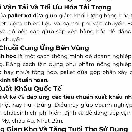
í Vận Tải Và Tối Ưu Hóa Tải Trọng
ủa 
pallet xơ dừa
 giúp giảm khối lượng hàng hóa t
tiết kiệm nhiên liệu và hạ chi phí vận chuyển. Đ
 và độ bền cao giúp sắp xếp hàng hóa dễ dàng, 
u chuyển.
 Chuỗi Cung Ứng Bền Vững
nh học
 là một cách thông minh để doanh nghiệp 
ng. Bằng cách tận dụng phụ phẩm nông nghiệp
g hay nhựa tổng hợp, pallet dừa góp phần xây 
kinh tế tuần hoàn
.
Xuất Khẩu Quốc Tế
iết kế để 
đáp ứng các tiêu chuẩn xuất khẩu nh
hiệt hay hun trùng. Điều này giúp doanh nghiệp
h phát sinh chi phí kiểm định và dễ dàng tiếp cận 
 Mỹ, châu Âu, Nhật Bản.
ng Gian Kho Và Tăng Tuổi Thọ Sử Dụng