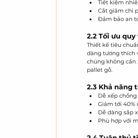
Tiết kiệm nhiê
Cắt giảm chi p
Đảm bảo an to
2.2 Tối ưu quy
Thiết kế tiêu chuẩ
dàng tương thích v
chúng không cần x
pallet gỗ.
2.3 Khả năng 
Dễ xếp chồng 
Giảm tới 40% d
Dễ dàng sắp x
Phù hợp với mô
2.4 Tuân thủ t