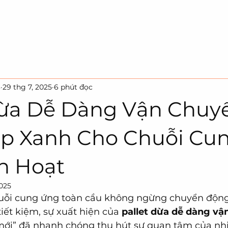
Trang Chủ
Giải Pháp
Sự Bền Vững
3
29 thg 7, 2025
6 phút đọc
Dừa Dễ Dàng Vận Chuyể
áp Xanh Cho Chuỗi Cu
h Hoạt
2025
huỗi cung ứng toàn cầu không ngừng chuyển độn
tiết kiệm, sự xuất hiện của 
pallet dừa dễ dàng vậ
mới” đã nhanh chóng thu hút sự quan tâm của nh