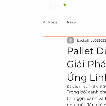
All Posts
News
backoffice05202
Pallet 
Giải Ph
Ứng Lin
Đã cập nhật:
14 thg 8, 
Trong bối cảnh c
tinh gọn, xanh và 
như một “làn gió 