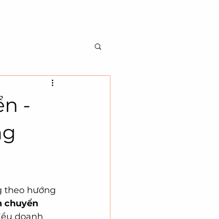
Về Chúng Tôi
Liên Hệ
Đặt trực tuyến
n -
ng
g theo hướng 
n chuyển
iều doanh 