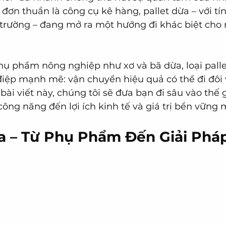
đơn thuần là công cụ kê hàng, pallet dừa – với tí
 trường – đang mở ra một hướng đi khác biệt cho
hụ phẩm nông nghiệp như xơ và bã dừa, loại pall
iệp mạnh mẽ: vận chuyển hiệu quả có thể đi đôi v
bài viết này, chúng tôi sẽ đưa bạn đi sâu vào thế g
 công năng đến lợi ích kinh tế và giá trị bền vữn
ừa – Từ Phụ Phẩm Đến Giải Phá