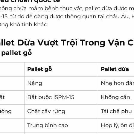
hông chứa mầm bệnh thực vật, pallet dừa được mi
-15, từ đó dễ dàng được thông quan tại châu Âu, 
ờng khó tính khác.
allet Dừa Vượt Trội Trong Vận
 pallet gỗ
Pallet gỗ
Pallet dừa
Nặng
Nhẹ hơn đá
ật
Bắt buộc ISPM-15
Không cần
ường
Chặt cây rừng
Tái chế ph
Trung bình cao
Hợp lý, ổn đ