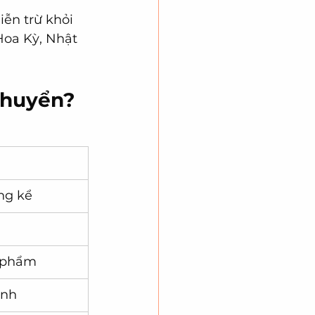
ễn trừ khỏi 
Hoa Kỳ, Nhật 
 Chuyển?
ng kể
ụ phẩm
ịnh