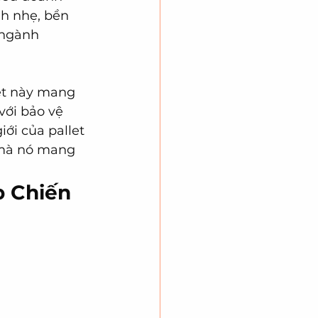
nh nhẹ, bền 
 ngành 
et này mang 
ới bảo vệ 
iới của pallet 
g mà nó mang 
p Chiến 