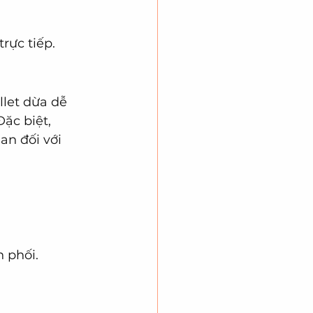
rực tiếp.
llet dừa dễ 
ặc biệt, 
n đối với 
 phối.