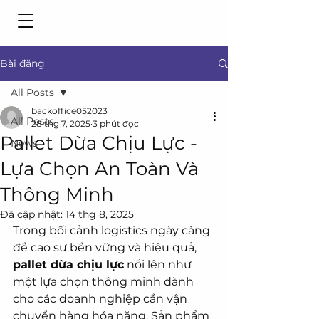
Bài đăng
All Posts
backoffice052023
All Posts
28 thg 7, 2025
3 phút đọc
Pallet Dừa Chịu Lực -
News
Lựa Chọn An Toàn Và
Thông Minh
Đã cập nhật:
14 thg 8, 2025
Trong bối cảnh logistics ngày càng 
đề cao sự bền vững và hiệu quả, 
pallet dừa chịu lực
 nổi lên như 
một lựa chọn thông minh dành 
cho các doanh nghiệp cần vận 
chuyển hàng hóa nặng. Sản phẩm 