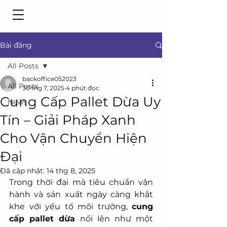
Bài đăng
All Posts
backoffice052023
All Posts
30 thg 7, 2025
4 phút đọc
Cung Cấp Pallet Dừa Uy
News
Tín – Giải Pháp Xanh
Cho Vận Chuyển Hiện
Đại
Đã cập nhật:
14 thg 8, 2025
Trong thời đại mà tiêu chuẩn vận 
hành và sản xuất ngày càng khắt 
khe với yếu tố môi trường, 
cung 
cấp pallet dừa
 nổi lên như một 