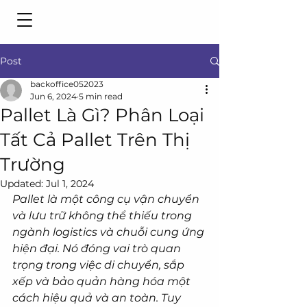
Post
backoffice052023
Jun 6, 2024
5 min read
Pallet Là Gì? Phân Loại
Tất Cả Pallet Trên Thị
Trường
Updated:
Jul 1, 2024
Pallet là một công cụ vận chuyển 
và lưu trữ không thể thiếu trong 
ngành logistics và chuỗi cung ứng 
hiện đại. Nó đóng vai trò quan 
trọng trong việc di chuyển, sắp 
xếp và bảo quản hàng hóa một 
cách hiệu quả và an toàn. Tuy 