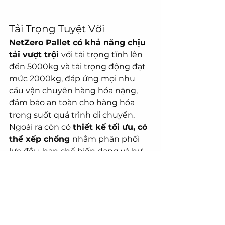
Tải Trọng Tuyệt Vời
NetZero Pallet có khả năng chịu 
tải vượt trội 
với tải trọng tĩnh lên 
đến 5000kg và tải trọng động đạt 
mức 2000kg, đáp ứng mọi nhu 
cầu vận chuyển hàng hóa nặng, 
đảm bảo an toàn cho hàng hóa 
trong suốt quá trình di chuyển. 
Ngoài ra còn có 
thiết kế tối ưu, có 
thể xếp chồng 
nhằm phân phối 
lực đều, hạn chế biến dạng và hư 
hỏng pallet.
Môi Trường Sử Dụng
Chống ẩm ướt:
 Pallet NetZero 
Pallet được sản xuất từ 