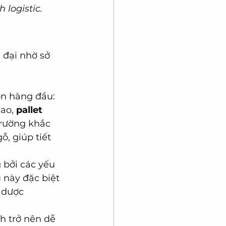
logistic.
 đại nhờ sở 
 
ọn hàng đầu:
ao, 
pallet 
trường khắc 
ỗ, giúp tiết 
 bởi các yếu 
 này đặc biệt 
 dược 
h trở nên dễ 