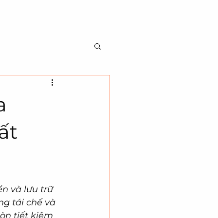
BILITY
ABOUT US
CONTACT US
a
ất
n và lưu trữ 
g tái chế và 
òn tiết kiệm 