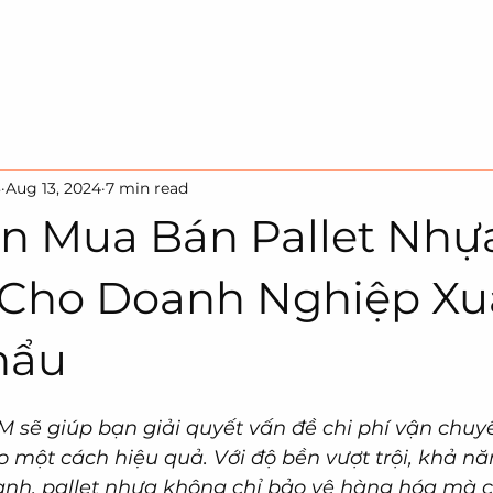
HOME
SOLUTION
SUSTAINA
3
Aug 13, 2024
7 min read
n Mua Bán Pallet Nhự
Cho Doanh Nghiệp Xu
hẩu
 sẽ giúp bạn giải quyết vấn đề chi phí vận chuyể
 một cách hiệu quả. Với độ bền vượt trội, khả năn
anh, pallet nhựa không chỉ bảo vệ hàng hóa mà c