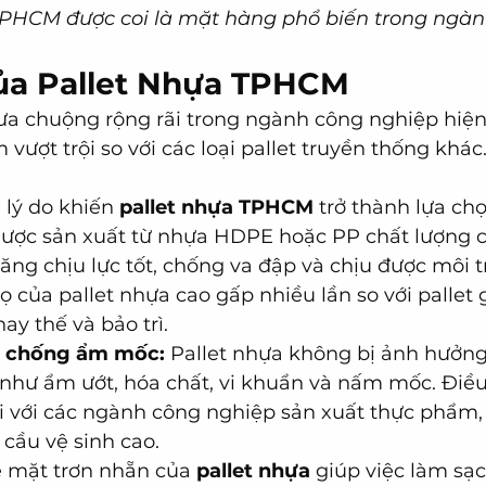
PHCM được coi là mặt hàng phổ biến trong ngành 
ủa Pallet Nhựa TPHCM
ưa chuộng rộng rãi trong ngành công nghiệp hiện
vượt trội so với các loại pallet truyền thống khác.
lý do khiến 
pallet nhựa TPHCM
 trở thành lựa ch
Được sản xuất từ nhựa HDPE hoặc PP chất lượng c
năng chịu lực tốt, chống va đập và chịu được môi 
ọ của pallet nhựa cao gấp nhiều lần so với pallet g
ay thế và bảo trì.
, chống ẩm mốc:
 Pallet nhựa không bị ảnh hưởng
 như ẩm ướt, hóa chất, vi khuẩn và nấm mốc. Điều
i với các ngành công nghiệp sản xuất thực phẩm,
cầu vệ sinh cao.
ề mặt trơn nhẵn của 
pallet nhựa
 giúp việc làm sạc