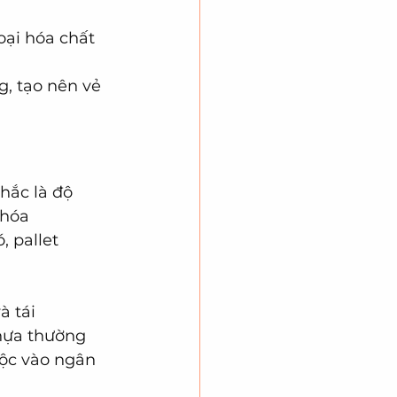
oại hóa chất 
g, tạo nên vẻ 
hắc là độ 
 hóa 
 pallet 
 tái 
hựa thường 
uộc vào ngân 