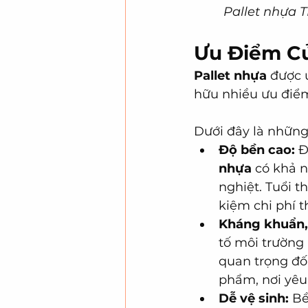
Pallet nhựa T
Ưu Điểm C
Pallet nhựa
 được 
hữu nhiều ưu điểm 
Dưới đây là những 
Độ bền cao:
 
nhựa
 có khả 
nghiệt. Tuổi th
kiệm chi phí th
Kháng khuẩn
tố môi trường
quan trọng đố
phẩm, nơi yêu 
Dễ vệ sinh:
 B