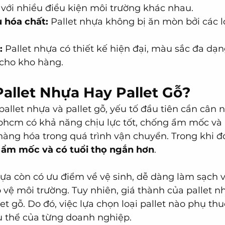
 với nhiều điều kiện môi trường khác nhau.
 hóa chất:
 Pallet nhựa không bị ăn mòn bởi các l
:
 Pallet nhựa có thiết kế hiện đại, màu sắc đa dạn
cho kho hàng.
allet Nhựa Hay Pallet Gỗ?
pallet nhựa và pallet gỗ, yếu tố đầu tiên cần cân n
tphcm có khả năng chịu lực tốt, chống ẩm mốc và
hàng hóa trong quá trình vận chuyển. Trong khi đó,
, ẩm mốc và có tuổi thọ ngắn hơn
. 
hựa còn có ưu điểm về vệ sinh, dễ dàng làm sạch và
 vệ môi trường. Tuy nhiên, giá thành của pallet n
let gỗ. Do đó, việc lựa chọn loại pallet nào phụ th
ụ thể của từng doanh nghiệp.