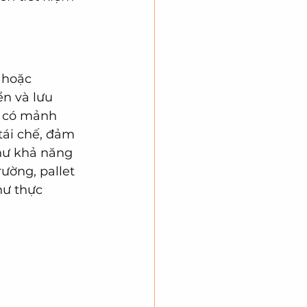
 hoặc 
n và lưu 
i có mảnh 
ái chế, đảm 
hư khả năng 
ường, pallet 
hư thực 