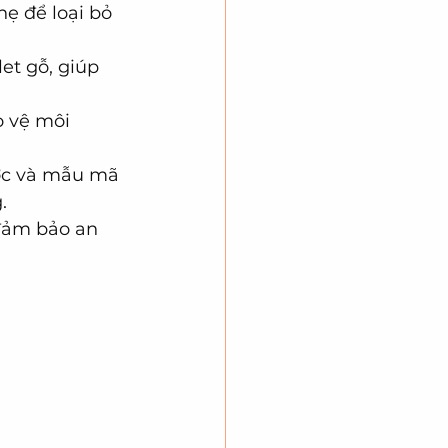
ẹ để loại bỏ 
et gỗ, giúp 
o vệ môi 
ước và mẫu mã 
.
 đảm bảo an 