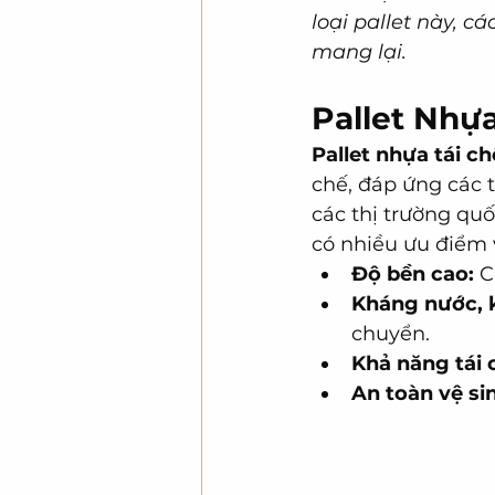
loại pallet này, c
mang lại.
Pallet Nhự
Pallet nhựa tái c
chế, đáp ứng các 
các thị trường quốc
có nhiều ưu điểm v
Độ bền cao:
 C
Kháng nước, 
chuyển.
Khả năng tái 
An toàn vệ si