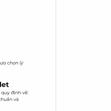
ựa chọn lý 
let
 quy định về:
chuẩn và 