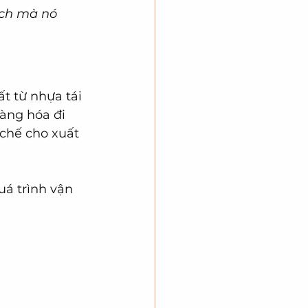
ích mà nó 
t từ nhựa tái 
àng hóa đi 
 chế cho xuất  
uá trình vận 