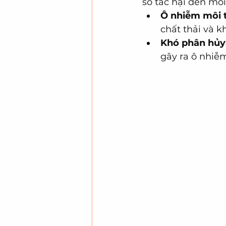
số tác hại đến mô
Ô nhiễm môi 
chất thải và kh
Khó phân hủy
gây ra ô nhiễ