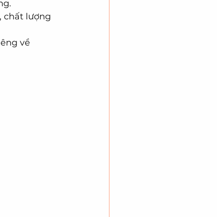
ng.
 chất lượng 
iêng về 