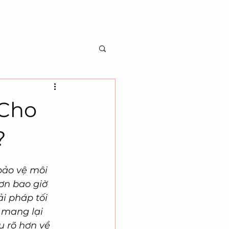
BILITY
ABOUT US
CONTACT US
 Cho
?
bảo vệ môi 
ơn bao giờ 
i pháp tối 
 mang lại 
u rõ hơn về 