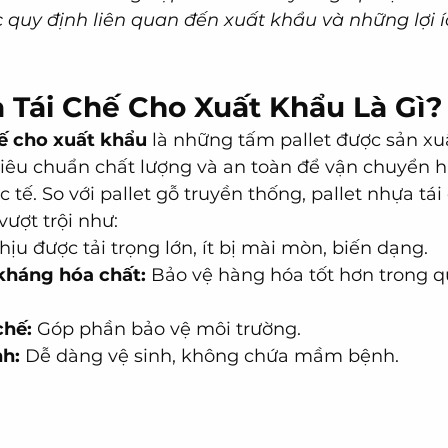
ác quy định liên quan đến xuất khẩu và những lợi 
a Tái Chế Cho Xuất Khẩu Là Gì?
hế cho xuất khẩu
 là những tấm pallet được sản xuấ
tiêu chuẩn chất lượng và an toàn để vận chuyển h
 tế. So với pallet gỗ truyền thống, pallet nhựa tái
ượt trội như:
hịu được tải trọng lớn, ít bị mài mòn, biến dạng.
kháng hóa chất:
 Bảo vệ hàng hóa tốt hơn trong q
chế:
 Góp phần bảo vệ môi trường.
nh:
 Dễ dàng vệ sinh, không chứa mầm bệnh.