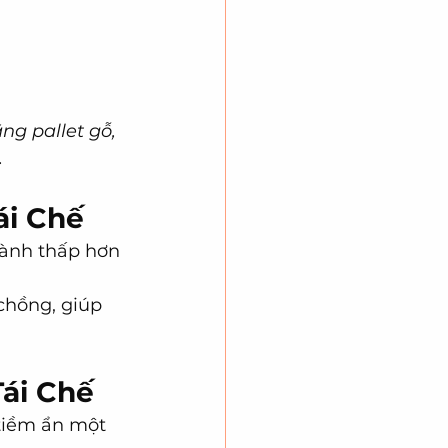
g pallet gỗ, 
.
ái Chế
hành thấp hơn 
chồng, giúp 
Tái Chế
 tiềm ẩn một 