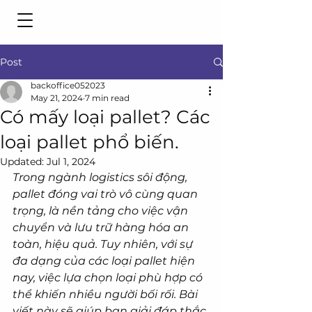
Post
backoffice052023
May 21, 2024
7 min read
Có mấy loại pallet? Các
loại pallet phổ biến.
Updated:
Jul 1, 2024
Trong ngành logistics sôi động, 
pallet đóng vai trò vô cùng quan 
trọng, là nền tảng cho việc vận 
chuyển và lưu trữ hàng hóa an 
toàn, hiệu quả. Tuy nhiên, với sự 
đa dạng của các loại pallet hiện 
nay, việc lựa chọn loại phù hợp có 
thể khiến nhiều người bối rối. Bài 
viết này sẽ giúp bạn giải đáp thắc 