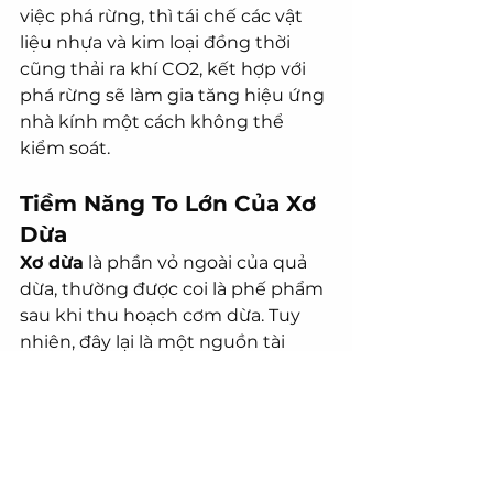
việc phá rừng, thì tái chế các vật 
liệu nhựa và kim loại đồng thời 
cũng thải ra khí CO2, kết hợp với 
phá rừng sẽ làm gia tăng hiệu ứng 
nhà kính một cách không thể 
kiểm soát.
Tiềm Năng To Lớn Của Xơ 
Dừa
Xơ dừa
 là phần vỏ ngoài của quả 
dừa, thường được coi là phế phẩm 
sau khi thu hoạch cơm dừa. Tuy 
nhiên, đây lại là một nguồn tài 
nguyên thiên nhiên quý giá với 
nhiều tiềm năng to lớn trong 
nhiều lĩnh vực khác nhau.
Việt Nam, với vị trí là một trong 